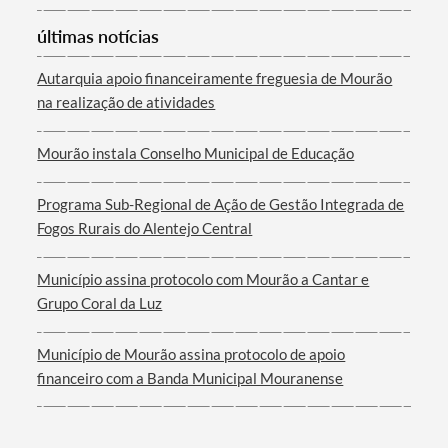
últimas notícias
Autarquia apoio financeiramente freguesia de Mourão
na realização de atividades
Termo de Pesquisa
Mourão instala Conselho Municipal de Educação
Programa Sub-Regional de Ação de Gestão Integrada de
Fogos Rurais do Alentejo Central
Categorias gerais
Município assina protocolo com Mourão a Cantar e
Grupo Coral da Luz
Município de Mourão assina protocolo de apoio
financeiro com a Banda Municipal Mouranense
Filtros