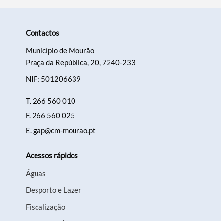
Contactos
Município de Mourão
Praça da República, 20, 7240-233
NIF: 501206639
T.
266 560 010
F.
266 560 025
E.
gap@cm-mourao.pt
Acessos rápidos
Águas
Desporto e Lazer
Fiscalização