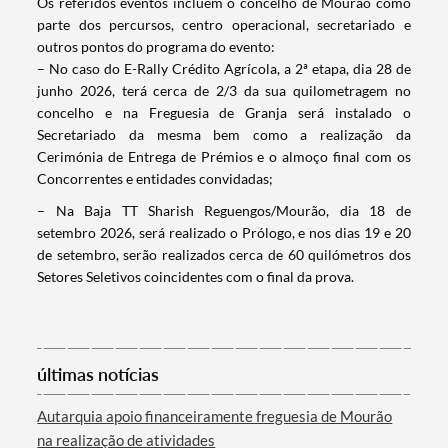
Os referidos eventos incluem o concelho de Mourão como
parte dos percursos, centro operacional, secretariado e
outros pontos do programa do evento:
– No caso do E-Rally Crédito Agrícola, a 2ª etapa, dia 28 de
junho 2026, terá cerca de 2/3 da sua quilometragem no
concelho e na Freguesia de Granja será instalado o
Secretariado da mesma bem como a realização da
Cerimónia de Entrega de Prémios e o almoço final com os
Concorrentes e entidades convidadas;
– Na Baja TT Sharish Reguengos/Mourão, dia 18 de
setembro 2026, será realizado o Prólogo, e nos dias 19 e 20
de setembro, serão realizados cerca de 60 quilómetros dos
Setores Seletivos coincidentes com o final da prova.
Termo de Pesquisa
últimas notícias
Autarquia apoio financeiramente freguesia de Mourão
Categorias gerais
na realização de atividades