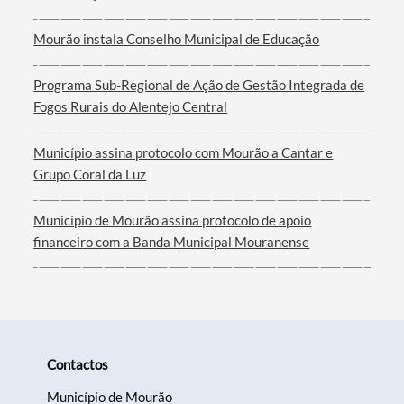
Mourão instala Conselho Municipal de Educação
Programa Sub-Regional de Ação de Gestão Integrada de
Filtros
Fogos Rurais do Alentejo Central
Município assina protocolo com Mourão a Cantar e
Grupo Coral da Luz
Município de Mourão assina protocolo de apoio
financeiro com a Banda Municipal Mouranense
Contactos
Município de Mourão