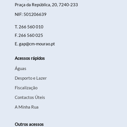
Praça da República, 20, 7240-233
NIF: 501206639
T.
266 560 010
F.
266 560 025
E.
gap@cm-mourao.pt
Acessos rápidos
Águas
Desporto e Lazer
Fiscalização
Contactos Úteis
A Minha Rua
Outros acessos