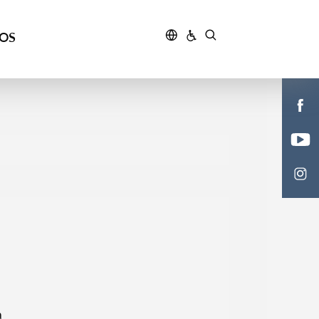
ÇOS
a