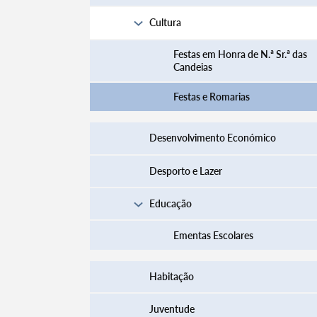
Cultura
Festas em Honra de N.ª Sr.ª das
Candeias
Filtros
Festas e Romarias
Desenvolvimento Económico
Desporto e Lazer
Educação
Ementas Escolares
Habitação
Juventude