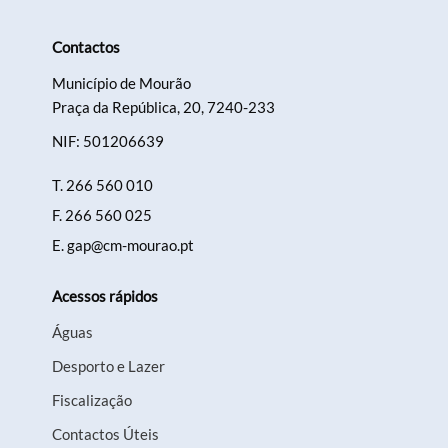
Contactos
Município de Mourão
Praça da República, 20, 7240-233
Termo de Pesquisa
NIF: 501206639
T.
266 560 010
F.
266 560 025
E.
gap@cm-mourao.pt
Categorias gerais
Acessos rápidos
Águas
Desporto e Lazer
Filtros
Fiscalização
Contactos Úteis