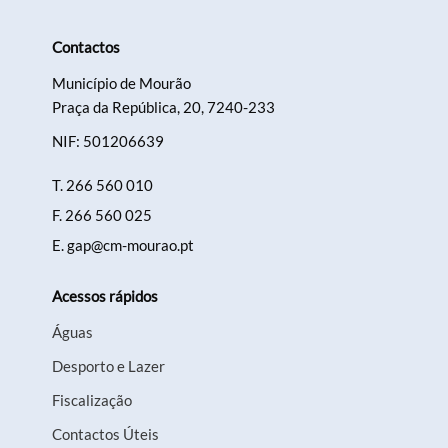
Contactos
Município de Mourão
Praça da República, 20, 7240-233
Termo de Pesquisa
NIF: 501206639
T.
266 560 010
F.
266 560 025
E.
gap@cm-mourao.pt
Categorias gerais
Acessos rápidos
Águas
Desporto e Lazer
Filtros
Fiscalização
Contactos Úteis