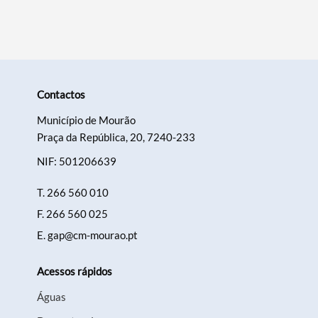
Categorias gerais
Contactos
Município de Mourão
Praça da República, 20, 7240-233
Filtros
NIF: 501206639
T.
266 560 010
F.
266 560 025
E.
gap@cm-mourao.pt
Acessos rápidos
Águas