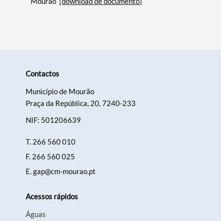
Mourão
[download de documento]
Contactos
Município de Mourão
Praça da República, 20, 7240-233
NIF: 501206639
T.
266 560 010
F.
266 560 025
E.
gap@cm-mourao.pt
Acessos rápidos
Águas