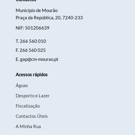
Município de Mourão
Praça da República, 20, 7240-233
NIF: 501206639
T.
266 560 010
F.
266 560 025
E.
gap@cm-mourao.pt
Acessos rápidos
Águas
Desporto e Lazer
Fiscalização
Contactos Úteis
A Minha Rua