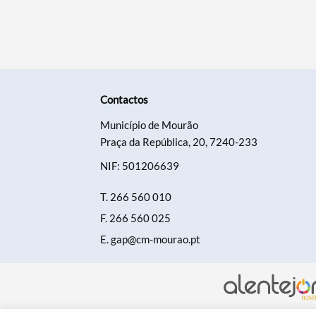
Contactos
Município de Mourão
Praça da República, 20, 7240-233
NIF: 501206639
T.
266 560 010
F.
266 560 025
E.
gap@cm-mourao.pt