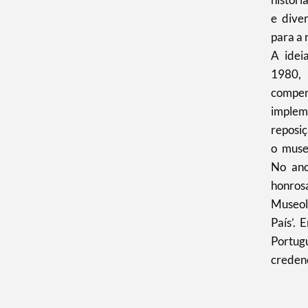
e dive
para a 
A idei
1980,
compen
imple
reposiç
o muse
No an
honro
Museol
País’.
Portug
credenc