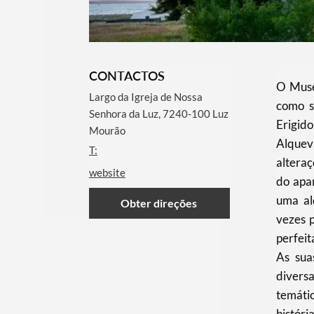
CONTACTOS
O Muse
Largo da Igreja de Nossa
como s
Senhora da Luz, 7240-100 Luz
Erigido
Mourão
Alquev
T:
alteraç
website
do apa
uma ald
Obter direções
vezes 
perfei
As sua
diver
temáti
históri