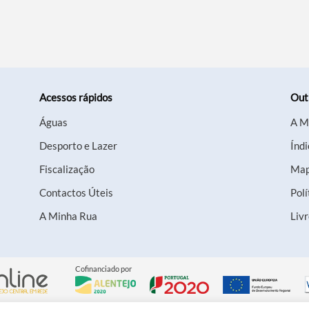
Acessos rápidos
Out
Águas
A M
Desporto e Lazer
Índi
Fiscalização
Map
Contactos Úteis
Polí
A Minha Rua
Liv
Cofinanciado por