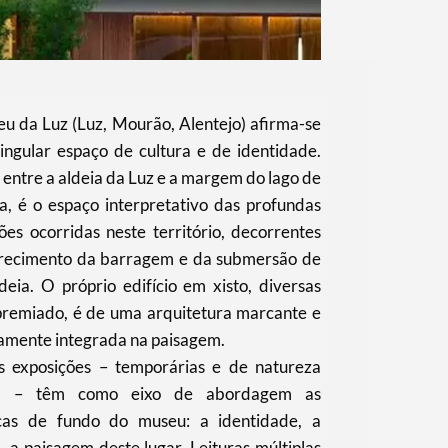
u da Luz (Luz, Mourão, Alentejo) afirma-se
ingular espaço de cultura e de identidade.
 entre a aldeia da Luz e a margem do lago de
a, é o espaço interpretativo das profundas
ões ocorridas neste território, decorrentes
recimento da barragem e da submersão de
eia. O próprio edifício em xisto, diversas
premiado, é de uma arquitetura marcante e
tamente integrada na paisagem.
s exposições – temporárias e de natureza
sa – têm como eixo de abordagem as
cas de fundo do museu: a identidade, a
a, a paisagem deste lugar. Leituras múltiplas