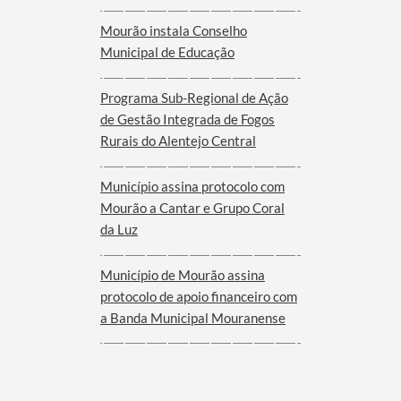
Mourão instala Conselho
Municipal de Educação
Programa Sub-Regional de Ação
de Gestão Integrada de Fogos
Rurais do Alentejo Central
Município assina protocolo com
Mourão a Cantar e Grupo Coral
da Luz
Município de Mourão assina
protocolo de apoio financeiro com
a Banda Municipal Mouranense