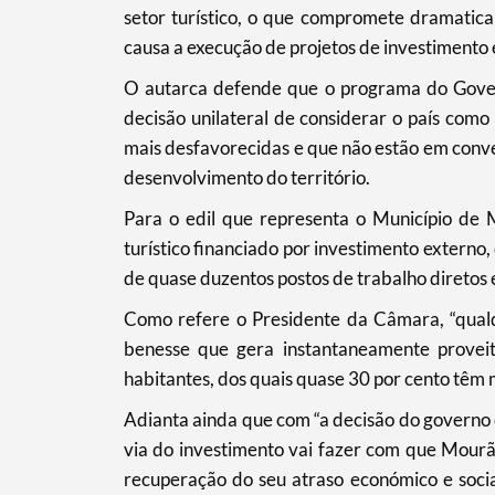
setor turístico, o que compromete dramatic
causa a execução de projetos de investimento e
Categorias gerais
O autarca defende que o programa do Gover
decisão unilateral de considerar o país como 
mais desfavorecidas e que não estão em conver
desenvolvimento do território.
Filtros
Para o edil que representa o Município de 
turístico financiado por investimento externo,
de quase duzentos postos de trabalho diretos e
Como refere o Presidente da Câmara, “qualq
benesse que gera instantaneamente provei
habitantes, dos quais quase 30 por cento têm 
Adianta ainda que com “a decisão do governo 
via do investimento vai fazer com que Mourã
recuperação do seu atraso económico e social