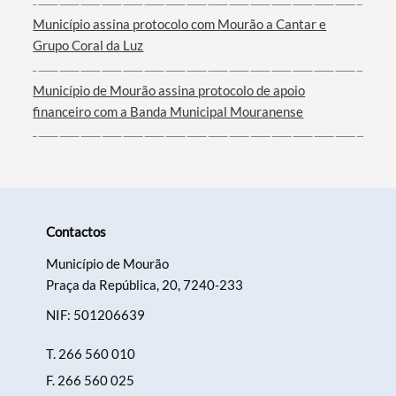
Município assina protocolo com Mourão a Cantar e
Filtros
Grupo Coral da Luz
Município de Mourão assina protocolo de apoio
financeiro com a Banda Municipal Mouranense
Contactos
Município de Mourão
Praça da República, 20, 7240-233
NIF: 501206639
T.
266 560 010
F.
266 560 025