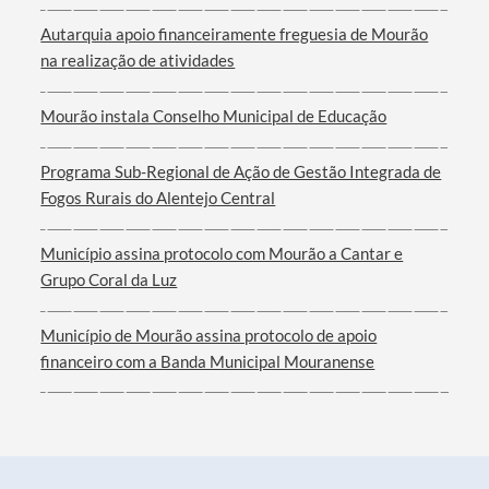
Categorias gerais
Autarquia apoio financeiramente freguesia de Mourão
na realização de atividades
Mourão instala Conselho Municipal de Educação
Filtros
Programa Sub-Regional de Ação de Gestão Integrada de
Fogos Rurais do Alentejo Central
Município assina protocolo com Mourão a Cantar e
Grupo Coral da Luz
Município de Mourão assina protocolo de apoio
financeiro com a Banda Municipal Mouranense