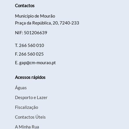
Contactos
Município de Mourão
Praça da República, 20, 7240-233
NIF: 501206639
T.
266 560 010
F.
266 560 025
E.
gap@cm-mourao.pt
Acessos rápidos
Águas
Desporto e Lazer
Fiscalização
Contactos Úteis
A Minha Rua