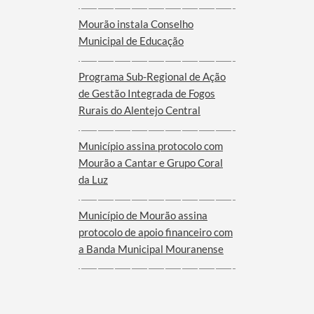
Mourão instala Conselho
Municipal de Educação
Programa Sub-Regional de Ação
de Gestão Integrada de Fogos
Rurais do Alentejo Central
Município assina protocolo com
Mourão a Cantar e Grupo Coral
da Luz
Município de Mourão assina
protocolo de apoio financeiro com
a Banda Municipal Mouranense