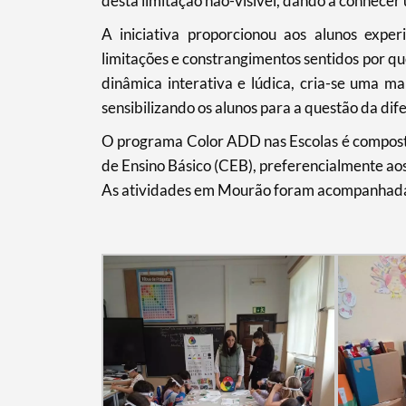
desta limitação não-visível, dando a conhece
A iniciativa proporcionou aos alunos expe
limitações e constrangimentos sentidos por q
Categorias gerais
dinâmica interativa e lúdica, cria-se uma ma
sensibilizando os alunos para a questão da dif
O programa Color ADD nas Escolas é composto 
de Ensino Básico (CEB), preferencialmente aos
As atividades em Mourão foram acompanhadas 
Filtros