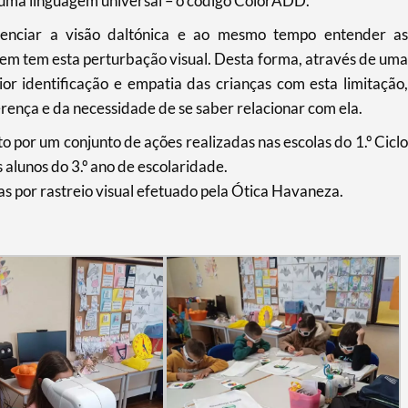
r uma linguagem universal – o código ColorADD.
rienciar a visão daltónica e ao mesmo tempo entender as
uem tem esta perturbação visual. Desta forma, através de uma
ior identificação e empatia das crianças com esta limitação,
erença e da necessidade de se saber relacionar com ela.
por um conjunto de ações realizadas nas escolas do 1.º Ciclo
 alunos do 3.º ano de escolaridade.
por rastreio visual efetuado pela Ótica Havaneza.