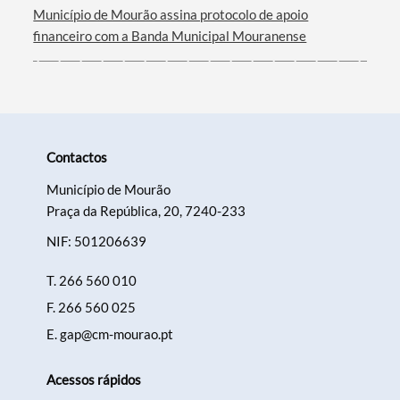
Filtros
Município de Mourão assina protocolo de apoio
financeiro com a Banda Municipal Mouranense
Contactos
Município de Mourão
Praça da República, 20, 7240-233
NIF: 501206639
T.
266 560 010
F.
266 560 025
E.
gap@cm-mourao.pt
Acessos rápidos