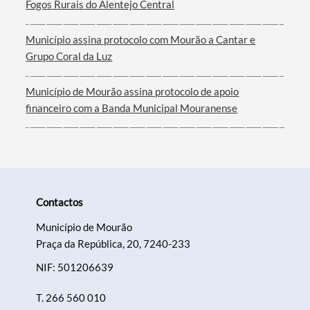
Fogos Rurais do Alentejo Central
Município assina protocolo com Mourão a Cantar e
Filtros
Grupo Coral da Luz
Município de Mourão assina protocolo de apoio
financeiro com a Banda Municipal Mouranense
Contactos
Município de Mourão
Praça da República, 20, 7240-233
NIF: 501206639
T.
266 560 010