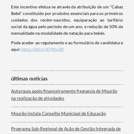
Este incentivo efetua-se através da atribuição de um “Cabaz
Bebé” constituído por produtos essenciais para os primeiros
cuidados dos recém-nascidos, equiparação ao tarifário
social da água pelo período de um ano, e redução de 50% da
mensalidade na modalidade de natação para bebés.
Pode aceder ao regulamento e ao formulário de candidatura
aqui:
https://bit.ly/3Q9Kq3R
Termo de Pesquisa
últimas notícias
Autarquia apoio financeiramente freguesia de Mourão
na realização de atividades
Mourão instala Conselho Municipal de Educação
Categorias gerais
Programa Sub-Regional de Ação de Gestão Integrada de