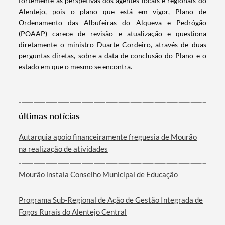
fortemente as perspetivas dos agentes locais e regionais do
Termo de Pesquisa
Alentejo, pois o plano que está em vigor, Plano de
Ordenamento das Albufeiras do Alqueva e Pedrógão
(POAAP) carece de revisão e atualização e questiona
diretamente o ministro Duarte Cordeiro, através de duas
perguntas diretas, sobre a data de conclusão do Plano e o
estado em que o mesmo se encontra.
Categorias gerais
últimas notícias
Filtros
Autarquia apoio financeiramente freguesia de Mourão
na realização de atividades
Mourão instala Conselho Municipal de Educação
Programa Sub-Regional de Ação de Gestão Integrada de
Fogos Rurais do Alentejo Central