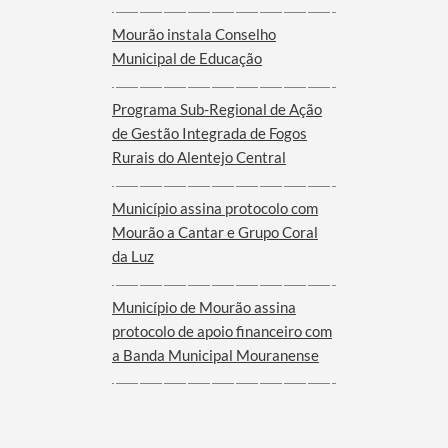
Mourão instala Conselho
Municipal de Educação
Programa Sub-Regional de Ação
de Gestão Integrada de Fogos
Rurais do Alentejo Central
Município assina protocolo com
Mourão a Cantar e Grupo Coral
da Luz
Município de Mourão assina
protocolo de apoio financeiro com
a Banda Municipal Mouranense