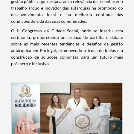
Termo de Pesquisa
gestão pública, que destacaram a relevância de reconhecer o
trabalho árduo e inovador das autarquias na promoção do
desenvolvimento local e na melhoria contínua das
condições de vida das suas comunidades.
O II Congresso da Cidade Social, onde se inseriu esta
cerimónia, proporcionou um espaço de partilha e debate
Categorias gerais
sobre as mais recentes tendências e desafios da gestão
autárquica em Portugal, promovendo a troca de ideias e a
construção de soluções conjuntas para um futuro mais
próspero e inclusivo.
Filtros