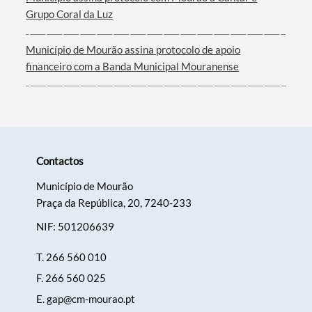
Grupo Coral da Luz
Município de Mourão assina protocolo de apoio
financeiro com a Banda Municipal Mouranense
Contactos
Município de Mourão
Praça da República, 20, 7240-233
NIF: 501206639
T.
266 560 010
F.
266 560 025
E.
gap@cm-mourao.pt