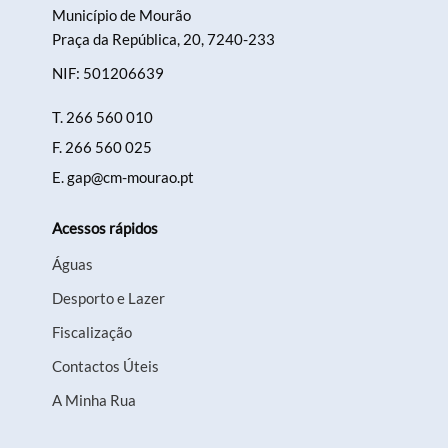
Município de Mourão
Praça da República, 20, 7240-233
NIF: 501206639
T.
266 560 010
F.
266 560 025
E.
gap@cm-mourao.pt
Acessos rápidos
Águas
Desporto e Lazer
Fiscalização
Contactos Úteis
A Minha Rua