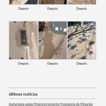
Categorias gerais
Depois
Depois
Depois
Filtros
Depois
Depois
Depois
últimas notícias
Autarquia apoio financeiramente freguesia de Mourão