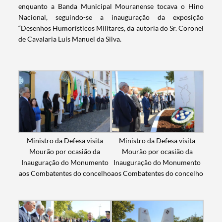
enquanto a Banda Municipal Mouranense tocava o Hino
Nacional, seguindo-se a inauguração da exposição
“Desenhos Humorísticos Militares, da autoria do Sr. Coronel
de Cavalaria Luís Manuel da Silva.
Termo de Pesquisa
Ministro da Defesa visita
Ministro da Defesa visita
Mourão por ocasião da
Mourão por ocasião da
Inauguração do Monumento
Inauguração do Monumento
aos Combatentes do concelho
aos Combatentes do concelho
Categorias gerais