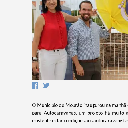
O Município de Mourão inaugurou na manhã d
Termo de Pesquisa
para Autocaravanas, um projeto há muito a
existente e dar condições aos autocaravanistas