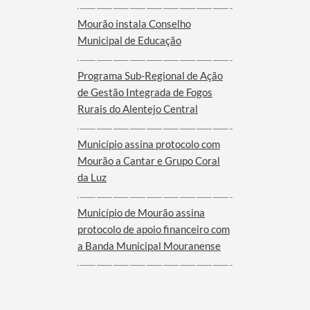
Mourão instala Conselho
Municipal de Educação
Programa Sub-Regional de Ação
de Gestão Integrada de Fogos
Rurais do Alentejo Central
Município assina protocolo com
Mourão a Cantar e Grupo Coral
da Luz
Município de Mourão assina
protocolo de apoio financeiro com
a Banda Municipal Mouranense