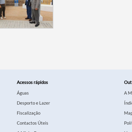
Acessos rápidos
Out
Águas
A M
Desporto e Lazer
Índi
Fiscalização
Map
Contactos Úteis
Polí