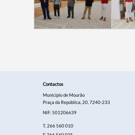
Contactos
Município de Mourão
Praça da República, 20, 7240-233
NIF: 501206639
T.
266 560 010
F.
266 560 025