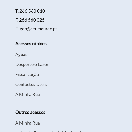
T.
266 560 010
F.
266 560 025
E.
gap@cm-mourao.pt
Acessos rápidos
Águas
Desporto e Lazer
Fiscalização
Contactos Úteis
A Minha Rua
Outros acessos
A Minha Rua