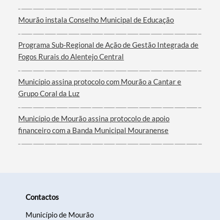
Mourão instala Conselho Municipal de Educação
Programa Sub-Regional de Ação de Gestão Integrada de
Filtros
Fogos Rurais do Alentejo Central
Município assina protocolo com Mourão a Cantar e
Grupo Coral da Luz
Município de Mourão assina protocolo de apoio
financeiro com a Banda Municipal Mouranense
Contactos
Município de Mourão