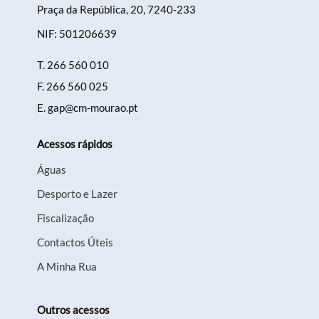
Praça da República, 20, 7240-233
NIF: 501206639
T.
266 560 010
F.
266 560 025
E.
gap@cm-mourao.pt
Acessos rápidos
Águas
Desporto e Lazer
Fiscalização
Contactos Úteis
A Minha Rua
Outros acessos