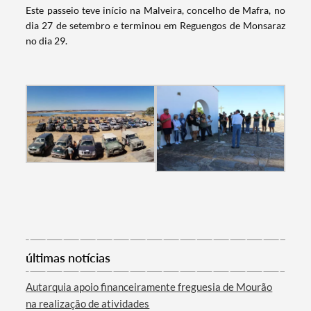
Este passeio teve início na Malveira, concelho de Mafra, no
dia 27 de setembro e terminou em Reguengos de Monsaraz
no dia 29.
Termo de Pesquisa
últimas notícias
Autarquia apoio financeiramente freguesia de Mourão
na realização de atividades
Categorias gerais