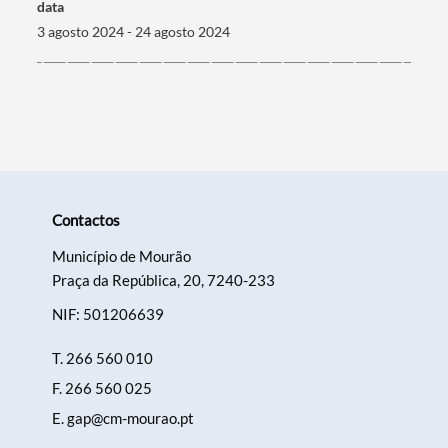
Termo de Pesquisa
data
3 agosto 2024 - 24 agosto 2024
Categorias gerais
Contactos
Filtros
Município de Mourão
Praça da República, 20, 7240-233
NIF: 501206639
T.
266 560 010
F.
266 560 025
E.
gap@cm-mourao.pt