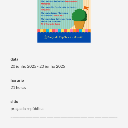
data
20 junho 2025 - 20 junho 2025
horário
21 horas
sitio
Termo de Pesquisa
praça da república