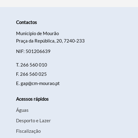
Contactos
Município de Mourão
Praça da República, 20, 7240-233
NIF: 501206639
T.
266 560 010
F.
266 560 025
E.
gap@cm-mourao.pt
Acessos rápidos
Águas
Desporto e Lazer
Fiscalização