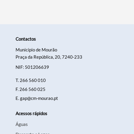
Contactos
Município de Mourão
Praça da República, 20, 7240-233
NIF: 501206639
T.
266 560 010
F.
266 560 025
E.
gap@cm-mourao.pt
Acessos rápidos
Águas