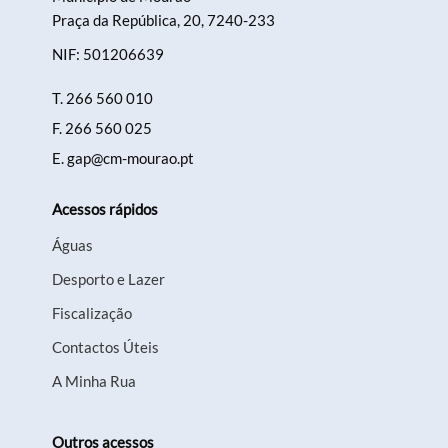
Praça da República, 20, 7240-233
NIF: 501206639
T.
266 560 010
F.
266 560 025
E.
gap@cm-mourao.pt
Acessos rápidos
Águas
Desporto e Lazer
Fiscalização
Contactos Úteis
A Minha Rua
Outros acessos