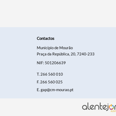
Contactos
Município de Mourão
Praça da República, 20, 7240-233
NIF: 501206639
T.
266 560 010
F.
266 560 025
E.
gap@cm-mourao.pt