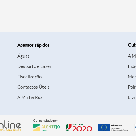
Acessos rápidos
Out
Águas
A M
Desporto e Lazer
Índi
Fiscalização
Map
Contactos Úteis
Polí
A Minha Rua
Liv
Cofinanciado por