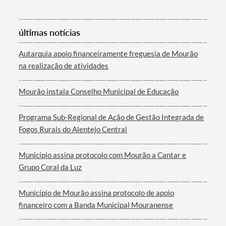
Categorias gerais
últimas notícias
Autarquia apoio financeiramente freguesia de Mourão
na realização de atividades
Mourão instala Conselho Municipal de Educação
Filtros
Programa Sub-Regional de Ação de Gestão Integrada de
Fogos Rurais do Alentejo Central
Município assina protocolo com Mourão a Cantar e
Grupo Coral da Luz
Município de Mourão assina protocolo de apoio
financeiro com a Banda Municipal Mouranense