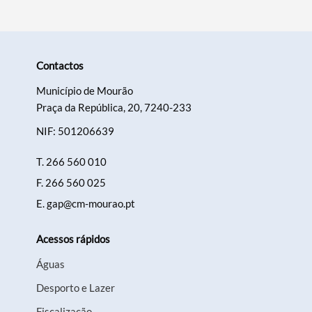
Contactos
Município de Mourão
Praça da República, 20, 7240-233
NIF: 501206639
T.
266 560 010
F.
266 560 025
E.
gap@cm-mourao.pt
Acessos rápidos
Águas
Desporto e Lazer
Fiscalização