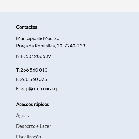
Contactos
Município de Mourão
Praça da República, 20, 7240-233
NIF: 501206639
T.
266 560 010
F.
266 560 025
E.
gap@cm-mourao.pt
Acessos rápidos
Águas
Desporto e Lazer
Fiscalização