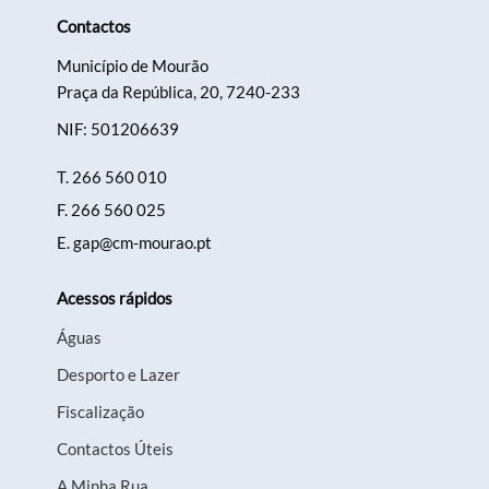
Contactos
Município de Mourão
Praça da República, 20, 7240-233
NIF: 501206639
T.
266 560 010
F.
266 560 025
E.
gap@cm-mourao.pt
Acessos rápidos
Águas
Desporto e Lazer
Fiscalização
Contactos Úteis
A Minha Rua