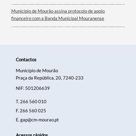
Filtros
Município de Mourão assina protocolo de apoio
financeiro com a Banda Municipal Mouranense
Contactos
Município de Mourão
Praça da República, 20, 7240-233
NIF: 501206639
T.
266 560 010
F.
266 560 025
E.
gap@cm-mourao.pt
Acessos rápidos