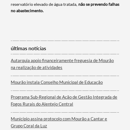
reservatório elevado de água tratada,
não se prevendo falhas
no abastecimento.
últimas notícias
Autarquia apoio financeiramente freguesia de Mourão
Termo de Pesquisa
na realização de atividades
Mourão instala Conselho Municipal de Educação
Programa Sub-Regional de Ação de Gestão Integrada de
Categorias gerais
Fogos Rurais do Alentejo Central
Município assina protocolo com Mourão a Cantar e
Grupo Coral da Luz