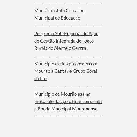
Mourão instala Conselho
Municipal de Educação
Programa Sub-Regional de Ação
de Gestão Integrada de Fogos
Rurais do Alentejo Central
Município assina protocolo com
Mourão a Cantar e Grupo Coral
da Luz
Município de Mourão assina
protocolo de apoio financeiro com
a Banda Municipal Mouranense