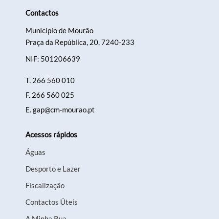
Contactos
Município de Mourão
Praça da República, 20, 7240-233
NIF: 501206639
T.
266 560 010
F.
266 560 025
E.
gap@cm-mourao.pt
Acessos rápidos
Águas
Desporto e Lazer
Fiscalização
Contactos Úteis
A Minha Rua