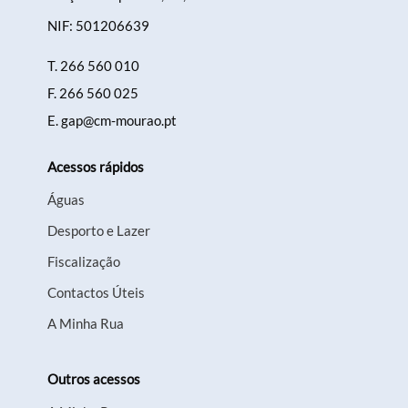
NIF: 501206639
T.
266 560 010
F.
266 560 025
E.
gap@cm-mourao.pt
Acessos rápidos
Águas
Desporto e Lazer
Fiscalização
Contactos Úteis
A Minha Rua
Outros acessos