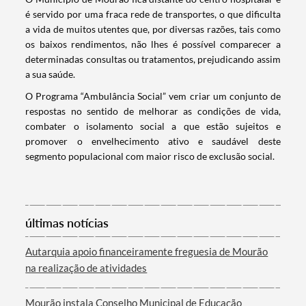
é servido por uma fraca rede de transportes, o que dificulta
a vida de muitos utentes que, por diversas razões, tais como
os baixos rendimentos, não lhes é possível comparecer a
Termo de Pesquisa
determinadas consultas ou tratamentos, prejudicando assim
a sua saúde.
O Programa “Ambulância Social” vem criar um conjunto de
respostas no sentido de melhorar as condições de vida,
combater o isolamento social a que estão sujeitos e
Categorias gerais
promover o envelhecimento ativo e saudável deste
segmento populacional com maior risco de exclusão social.
Filtros
últimas notícias
Autarquia apoio financeiramente freguesia de Mourão
na realização de atividades
Mourão instala Conselho Municipal de Educação