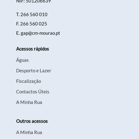
NIF: 501206639
T.
266 560 010
F.
266 560 025
E.
gap@cm-mourao.pt
Acessos rápidos
Águas
Desporto e Lazer
Fiscalização
Contactos Úteis
A Minha Rua
Outros acessos
A Minha Rua