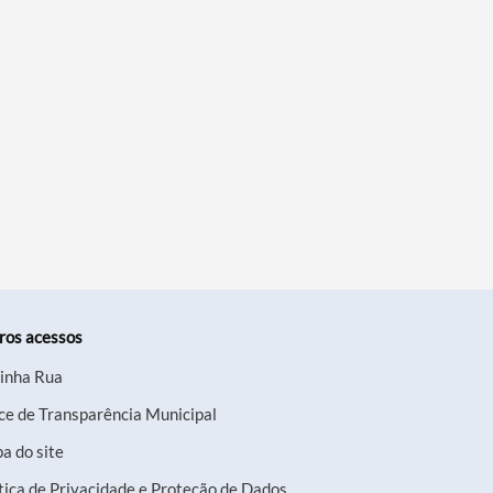
ros acessos
inha Rua
ce de Transparência Municipal
a do site
tica de Privacidade e Proteção de Dados