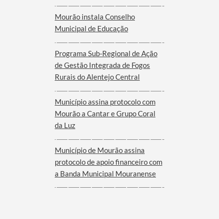
Mourão instala Conselho
Municipal de Educação
Programa Sub-Regional de Ação
de Gestão Integrada de Fogos
Rurais do Alentejo Central
Município assina protocolo com
Mourão a Cantar e Grupo Coral
da Luz
Município de Mourão assina
protocolo de apoio financeiro com
a Banda Municipal Mouranense