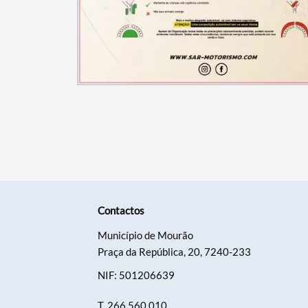
Contactos
Município de Mourão
Praça da República, 20, 7240-233
NIF: 501206639
T.
266 560 010