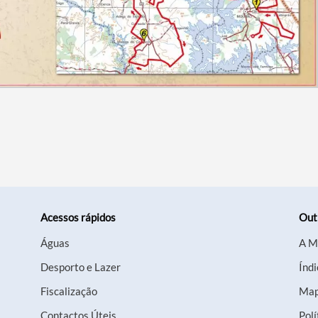
Acessos rápidos
Out
Águas
A M
Desporto e Lazer
Índi
Fiscalização
Map
Contactos Úteis
Polí