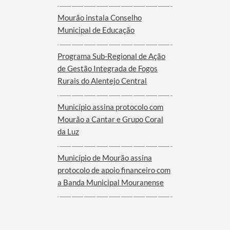
Mourão instala Conselho
Municipal de Educação
Programa Sub-Regional de Ação
de Gestão Integrada de Fogos
Rurais do Alentejo Central
Município assina protocolo com
Mourão a Cantar e Grupo Coral
da Luz
Município de Mourão assina
protocolo de apoio financeiro com
a Banda Municipal Mouranense