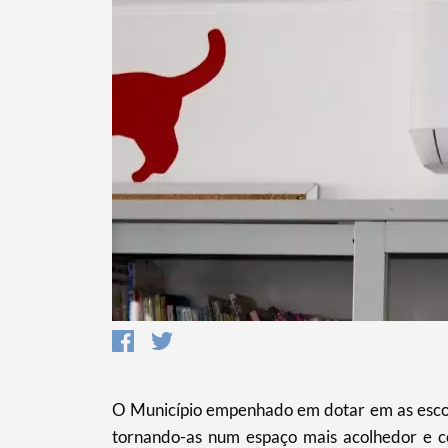
Termo de Pesquisa
O Município empenhado em dotar em as escola
Categorias gerais
tornando-as num espaço mais acolhedor e co