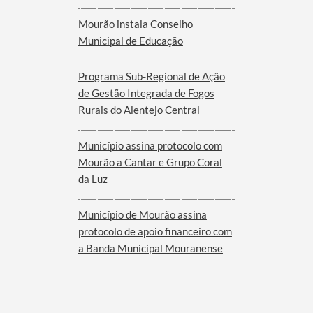
Mourão instala Conselho
Municipal de Educação
Programa Sub-Regional de Ação
de Gestão Integrada de Fogos
Rurais do Alentejo Central
Município assina protocolo com
Mourão a Cantar e Grupo Coral
da Luz
Município de Mourão assina
protocolo de apoio financeiro com
a Banda Municipal Mouranense