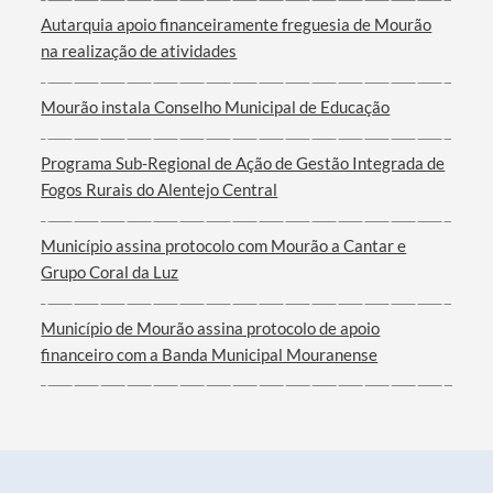
Categorias gerais
Autarquia apoio financeiramente freguesia de Mourão
na realização de atividades
Mourão instala Conselho Municipal de Educação
Filtros
Programa Sub-Regional de Ação de Gestão Integrada de
Fogos Rurais do Alentejo Central
Município assina protocolo com Mourão a Cantar e
Grupo Coral da Luz
Município de Mourão assina protocolo de apoio
financeiro com a Banda Municipal Mouranense