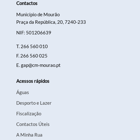
Contactos
Município de Mourão
Praça da República, 20, 7240-233
NIF: 501206639
T.
266 560 010
F.
266 560 025
E.
gap@cm-mourao.pt
Acessos rápidos
Águas
Desporto e Lazer
Fiscalização
Contactos Úteis
A Minha Rua