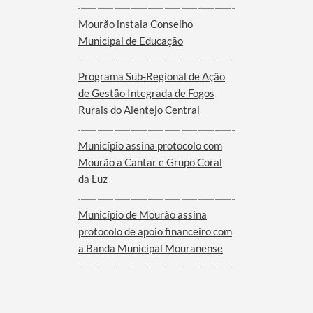
Mourão instala Conselho
Municipal de Educação
Programa Sub-Regional de Ação
de Gestão Integrada de Fogos
Rurais do Alentejo Central
Município assina protocolo com
Mourão a Cantar e Grupo Coral
da Luz
Município de Mourão assina
protocolo de apoio financeiro com
a Banda Municipal Mouranense