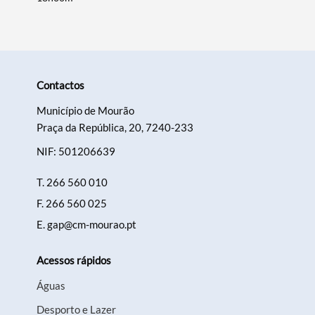
Contactos
Município de Mourão
Praça da República, 20, 7240-233
NIF: 501206639
T.
266 560 010
F.
266 560 025
E.
gap@cm-mourao.pt
Acessos rápidos
Águas
Desporto e Lazer